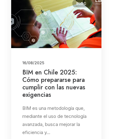
BLOG
Blog
(1)
Buscar
16/08/2025
Fecha
BIM en Chile 2025:
Cómo prepararse para
julio 2026
(2)
cumplir con las nuevas
junio 2026
(6)
exigencias
agosto 2025
(1)
BIM es una metodología que,
agosto 2024
(2)
mediante el uso de tecnología
mayo 2024
(4)
avanzada, busca mejorar la
eficiencia y…
marzo 2024
(2)